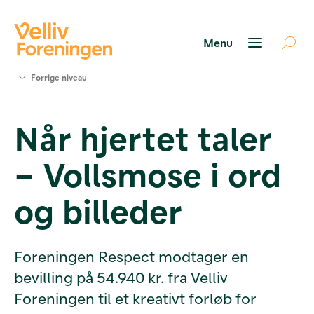
Søg
Forrige niveau
støtte
Projekter
Når hjertet taler
Værktøjer
og viden
– Vollsmose i ord
Om Velliv
Foreningen
Kontakt
og billeder
os
Foreningen Respect modtager en
bevilling på 54.940 kr. fra Velliv
Foreningen til et kreativt forløb for