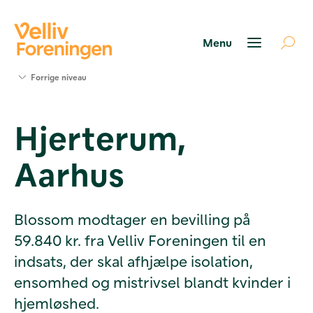
Søg
Forrige niveau
støtte
Projekter
Hjerterum,
Værktøjer
og viden
Aarhus
Om Velliv
Foreningen
Kontakt
os
Blossom modtager en bevilling på
59.840 kr. fra Velliv Foreningen til en
indsats, der skal afhjælpe isolation,
ensomhed og mistrivsel blandt kvinder i
hjemløshed.