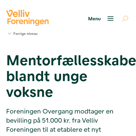
Søg
Forrige niveau
støtte
Projekter
Mentorfællesskabe
Værktøjer
og viden
blandt unge
Om Velliv
Foreningen
Kontakt
voksne
os
Foreningen Overgang modtager en
bevilling på 51.000 kr. fra Velliv
Foreningen til at etablere et nyt