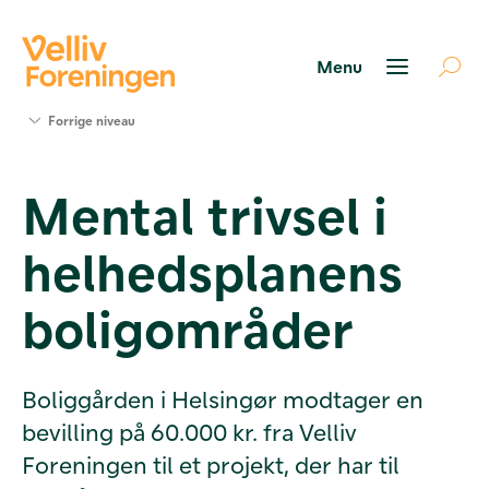
Søg
Forrige niveau
støtte
Projekter
Mental trivsel i
Værktøjer
og viden
helhedsplanens
Om Velliv
Foreningen
Kontakt
boligområder
os
Boliggården i Helsingør modtager en
bevilling på 60.000 kr. fra Velliv
Foreningen til et projekt, der har til