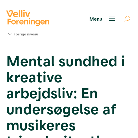
Søg
Forrige niveau
støtte
Projekter
Mental sundhed i
Værktøjer
og viden
kreative
Om Velliv
Foreningen
Kontakt
arbejdsliv: En
os
undersøgelse af
musikeres