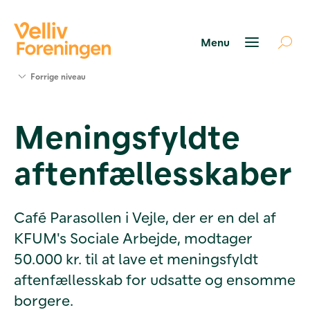
Søg
Forrige niveau
støtte
Projekter
Meningsfyldte
Værktøjer
og viden
aftenfællesskaber
Om Velliv
Foreningen
Kontakt
os
Café Parasollen i Vejle, der er en del af
KFUM's Sociale Arbejde, modtager
50.000 kr. til at lave et meningsfyldt
aftenfællesskab for udsatte og ensomme
borgere.