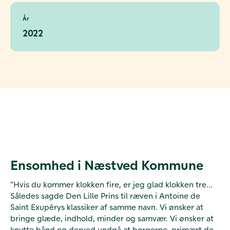
År
2022
Ensomhed i Næstved Kommune
"Hvis du kommer klokken fire, er jeg glad klokken tre...
Således sagde Den Lille Prins til ræven i Antoine de
Saint Exupérys klassiker af samme navn. Vi ønsker at
bringe glæde, indhold, minder og samvær. Vi ønsker at
knytte bånd og derved undgå at borgerne, primært de