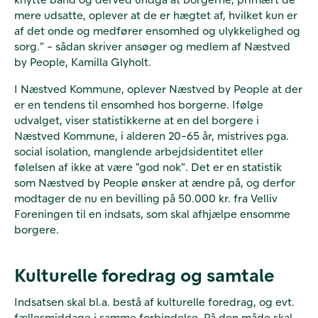
mere udsatte, oplever at de er hægtet af, hvilket kun er
af det onde og medfører ensomhed og ulykkelighed og
sorg." - sådan skriver ansøger og medlem af Næstved
by People, Kamilla Glyholt.
I Næstved Kommune, oplever Næstved by People at der
er en tendens til ensomhed hos borgerne. Ifølge
udvalget, viser statistikkerne at en del borgere i
Næstved Kommune, i alderen 20-65 år, mistrives pga.
social isolation, manglende arbejdsidentitet eller
følelsen af ikke at være "god nok". Det er en statistik
som Næstved by People ønsker at ændre på, og derfor
modtager de nu en bevilling på 50.000 kr. fra Velliv
Foreningen til en indsats, som skal afhjælpe ensomme
borgere.
Kulturelle foredrag og samtale
Indsatsen skal bl.a. bestå af kulturelle foredrag, og evt.
fællesmiddage i samme forbindelse. På den måde skal