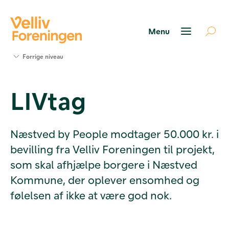
Søg
Forrige niveau
støtte
Projekter
LIVtag
Værktøjer
og viden
Om Velliv
Foreningen
Næstved by People modtager 50.000 kr. i
Kontakt
bevilling fra Velliv Foreningen til projekt,
os
som skal afhjælpe borgere i Næstved
Kommune, der oplever ensomhed og
følelsen af ikke at være god nok.