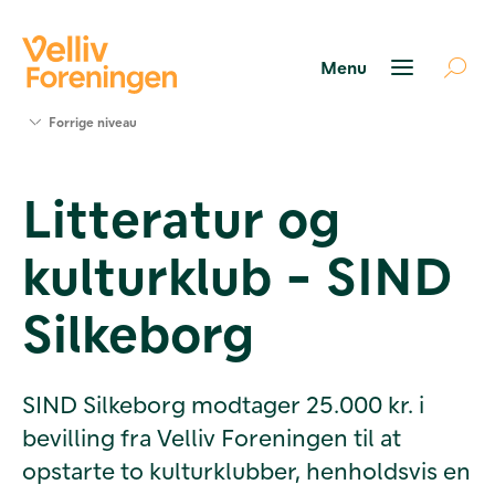
Søg
Forrige niveau
støtte
Projekter
Litteratur og
Værktøjer
og viden
kulturklub - SIND
Om Velliv
Foreningen
Kontakt
Silkeborg
os
SIND Silkeborg modtager 25.000 kr. i
bevilling fra Velliv Foreningen til at
opstarte to kulturklubber, henholdsvis en