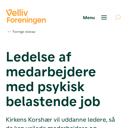
Søg
Forrige niveau
støtte
Projekter
Ledelse af
Værktøjer
og viden
medarbejdere
Om Velliv
Foreningen
Kontakt
med psykisk
os
belastende job
Kirkens Korshær vil uddanne ledere, så
de kan vejlede medarbejdere og