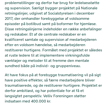
problemstillinger og derfor har brug for ledelsesstøtte
og supervision. Særligt bygger projektet på Nationale
retningslinjer, udgivet af Socialstyrelsen i december
2017, der omhandler forebyggelse af voldsomme
episoder på botilbud samt på boformer for hjemløse.
Disse retningslinjerne indeholder en række anbefalinger
og redskaber. Et af de centrale redskaber er en
kvalificeret samtale og supervision af medarbejderen
efter en voldsom hændelse, så medarbejderen
restituerer hurtigere. Formålet med projektet er således
at ruste ledere til at implementere virkningsfulde
værktøjer og metoder til at fremme den mentale
sundhed både på individ- og gruppeniveau.
At have fokus på at forebygge traumatisering vil på sigt
have positive effekter, så færre medarbejdere bliver
traumatiserede, og de restituerer hurtigere. Projektet er
derfor ambitiøst, og har potentiale for at få et
langsigtet perspektiv. Velliv Foreningen støtter
indsatsen med 400.000 kr.