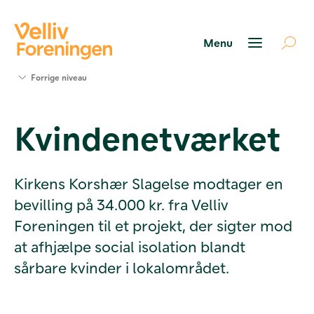
Søg
Forrige niveau
støtte
Projekter
Kvindenetværket
Værktøjer
og viden
Om Velliv
Foreningen
Kirkens Korshær Slagelse modtager en
Kontakt
bevilling på 34.000 kr. fra Velliv
os
Foreningen til et projekt, der sigter mod
at afhjælpe social isolation blandt
sårbare kvinder i lokalområdet.