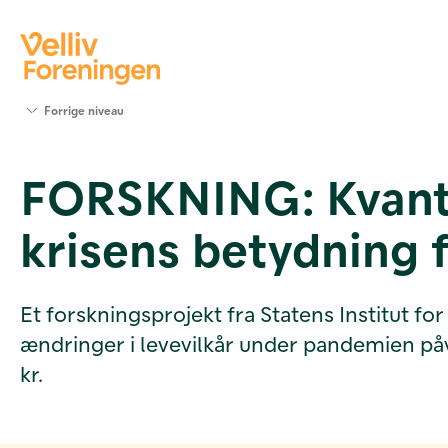
Søg
Forrige niveau
støtte
Projekter
FORSKNING: Kvanti
Værktøjer
og viden
krisens betydning 
Om Velliv
Foreningen
Kontakt
os
Et forskningsprojekt fra Statens Institut
ændringer i levevilkår under pandemien på
kr.