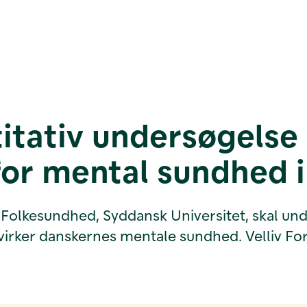
tativ undersøgelse
for mental sundhed 
 for Folkesundhed, Syddansk Universitet, ska
virker danskernes mentale sundhed. Velliv Fo