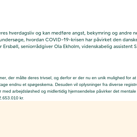
res hverdagsliv og kan medføre angst, bekymring og andre neg
kal undersøge, hvordan COVID-19-krisen har påvirket den dans
jær Ersbøll, seniorrådgiver Ola Ekholm, videnskabelig assiste
, der målte deres trivsel, og derfor er der nu en unik mulighed for at
e endnu et spøgeskema. Desuden vil oplysninger fra diverse registre 
 med arbejdsløshed og midlertidig hjemsendelse påvirker det mentale he
2.653.010 kr.