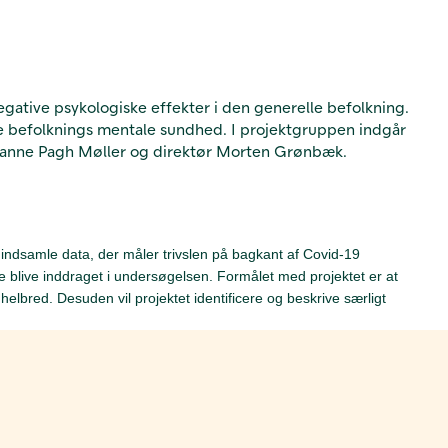
ative psykologiske effekter i den generelle befolkning.
ke befolknings mentale sundhed. I projektgruppen indgår
nt Sanne Pagh Møller og direktør Morten Grønbæk.
 indsamle data, der måler trivslen på bagkant af Covid-19
blive inddraget i undersøgelsen. Formålet med projektet er at
lbred. Desuden vil projektet identificere og beskrive særligt