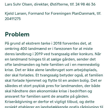
Lars Suhr Olsen, direktør, Østifterne, tlf. 24 98 46 36
Kjeld Larsen, Formand for Foreningen PlanDanmark, tlf.
20411275
Problem
På grund af ekstrem tørke i 2018 forventes det, at
omkring 400 landmænd er i farezonen for at miste
deres landbrug i 2019 ved tvangssalg eller konkurs. Når
en landmand tvinges til at sælge gården, sender det
ofte landmanden og hele familien ud i en menneskelig
krise. Det er ikke alene landbruget som arbejdsplads,
der skal forlades. Et tvangssalg betyder også, at familien
skal forlade hjemmet og flytte til en anden bolig. Det er
således et stort psykisk pres for landmanden, der både
skal håndtere den økonomiske krise i bedriften og
ansvaret for familien samt de ansatte på gården.
Kriserådgivning er derfor et vigtigt tilbud, og dette
projekt etablerer en landsdækkende gratis rådgivning til