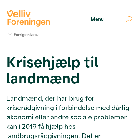
Søg
Forrige niveau
støtte
Projekter
Krisehjælp til
Værktøjer
og viden
landmænd
Om Velliv
Foreningen
Kontakt
os
Landmænd, der har brug for
kriserådgivning i forbindelse med dårlig
økonomi eller andre sociale problemer,
kan i 2019 få hjælp hos
landbrugsrådgivningen. Det er