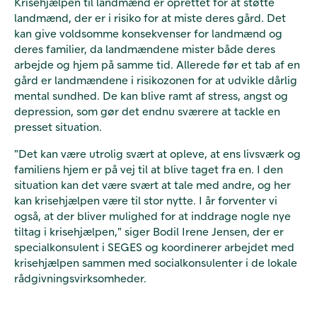
Krisehjælpen til landmænd er oprettet for at støtte
landmænd, der er i risiko for at miste deres gård. Det
kan give voldsomme konsekvenser for landmænd og
deres familier, da landmændene mister både deres
arbejde og hjem på samme tid. Allerede før et tab af en
gård er landmændene i risikozonen for at udvikle dårlig
mental sundhed. De kan blive ramt af stress, angst og
depression, som gør det endnu sværere at tackle en
presset situation.
"Det kan være utrolig svært at opleve, at ens livsværk og
familiens hjem er på vej til at blive taget fra en. I den
situation kan det være svært at tale med andre, og her
kan krisehjælpen være til stor nytte. I år forventer vi
også, at der bliver mulighed for at inddrage nogle nye
tiltag i krisehjælpen," siger Bodil Irene Jensen, der er
specialkonsulent i SEGES og koordinerer arbejdet med
krisehjælpen sammen med socialkonsulenter i de lokale
rådgivningsvirksomheder.