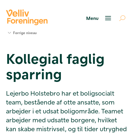
Søg
Forrige niveau
støtte
Projekter
Kollegial faglig
Værktøjer
og viden
sparring
Om Velliv
Foreningen
Kontakt
os
Lejerbo Holstebro har et boligsocialt
team, bestående af otte ansatte, som
arbejder i et udsat boligområde. Teamet
arbejder med udsatte borgere, hvilket
kan skabe mistrivsel, og til tider utryghed