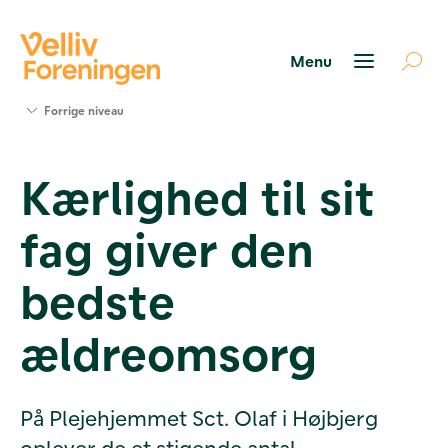
Søg
Forrige niveau
støtte
Projekter
Kærlighed til sit
Værktøjer
og viden
fag giver den
Om Velliv
Foreningen
Kontakt
bedste
os
ældreomsorg
På Plejehjemmet Sct. Olaf i Højbjerg
oplever de et stigende antal