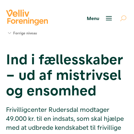
Søg
Forrige niveau
støtte
Projekter
Ind i fællesskaber
Værktøjer
og viden
– ud af mistrivsel
Om Velliv
Foreningen
Kontakt
og ensomhed
os
Frivilligcenter Rudersdal modtager
49.000 kr. til en indsats, som skal hjælpe
med at udbrede kendskabet til frivillige