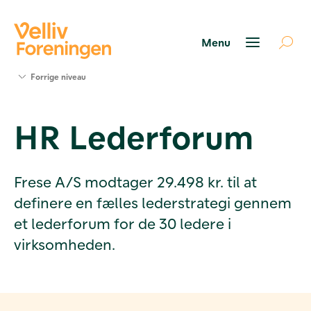
Søg
Forrige niveau
støtte
Projekter
HR Lederforum
Værktøjer
og viden
Om Velliv
Foreningen
Frese A/S modtager 29.498 kr. til at
Kontakt
definere en fælles lederstrategi gennem
os
et lederforum for de 30 ledere i
virksomheden.