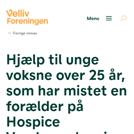
Søg
Forrige niveau
støtte
Projekter
Hjælp til unge
Værktøjer
og viden
voksne over 25 år,
Om Velliv
Foreningen
Kontakt
som har mistet en
os
forælder på
Hospice