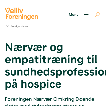
Søg
Forrige niveau
støtte
Projekter
Nærvær og
Værktøjer
og viden
empatitræning til
Om Velliv
Foreningen
Kontakt
sundhedsprofessio
os
på hospice
Foreningen Nærvær Omkring Døende
sigter mod at forebygge stress og