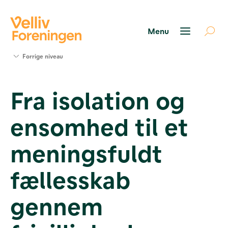
Søg
Forrige niveau
støtte
Projekter
Fra isolation og
Værktøjer
og viden
ensomhed til et
Om Velliv
Foreningen
Kontakt
meningsfuldt
os
fællesskab
gennem