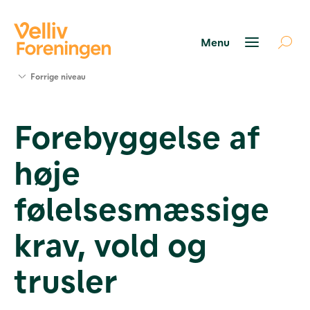
Søg
Forrige niveau
støtte
Projekter
Forebyggelse af
Værktøjer
og viden
høje
Om Velliv
Foreningen
Kontakt
følelsesmæssige
os
krav, vold og
trusler