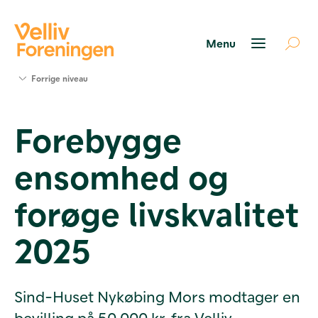
Søg
Forrige niveau
støtte
Projekter
Forebygge
Værktøjer
og viden
ensomhed og
Om Velliv
Foreningen
Kontakt
forøge livskvalitet
os
2025
Sind-Huset Nykøbing Mors modtager en
bevilling på 50.000 kr. fra Velliv