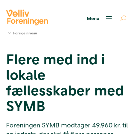
Søg
Forrige niveau
støtte
Projekter
Flere med ind i
Værktøjer
og viden
lokale
Om Velliv
Foreningen
Kontakt
fællesskaber med
os
SYMB
Foreningen SYMB modtager 49.960 kr. til
en indsats, der skal få flere personer