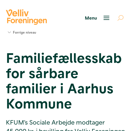
Søg
Forrige niveau
støtte
Projekter
Familiefællesskab
Værktøjer
og viden
for sårbare
Om Velliv
Foreningen
Kontakt
familier i Aarhus
os
Kommune
KFUM’s Sociale Arbejde modtager
45.000 kr. i bevilling fra Velliv Foreningen