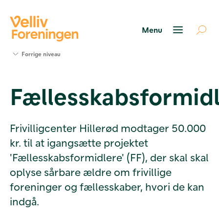
Søg
Forrige niveau
støtte
Projekter
Fællesskabsformid
Værktøjer
og viden
Om Velliv
Foreningen
Frivilligcenter Hillerød modtager 50.000
Kontakt
kr. til at igangsætte projektet
os
'Fællesskabsformidlere' (FF), der skal skal
oplyse sårbare ældre om frivillige
foreninger og fællesskaber, hvori de kan
indgå.