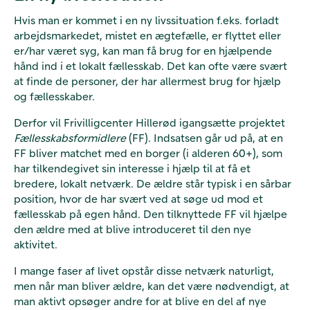
Hvis man er kommet i en ny livssituation f.eks. forladt
arbejdsmarkedet, mistet en ægtefælle, er flyttet eller
er/har været syg, kan man få brug for en hjælpende
hånd ind i et lokalt fællesskab. Det kan ofte være svært
at finde de personer, der har allermest brug for hjælp
og fællesskaber.
Derfor vil Frivilligcenter Hillerød igangsætte projektet
Fællesskabsformidlere
(FF). Indsatsen går ud på, at en
FF bliver matchet med en borger (i alderen 60+), som
har tilkendegivet sin interesse i hjælp til at få et
bredere, lokalt netværk. De ældre står typisk i en sårbar
position, hvor de har svært ved at søge ud mod et
fællesskab på egen hånd. Den tilknyttede FF vil hjælpe
den ældre med at blive introduceret til den nye
aktivitet.
I mange faser af livet opstår disse netværk naturligt,
men når man bliver ældre, kan det være nødvendigt, at
man aktivt opsøger andre for at blive en del af nye