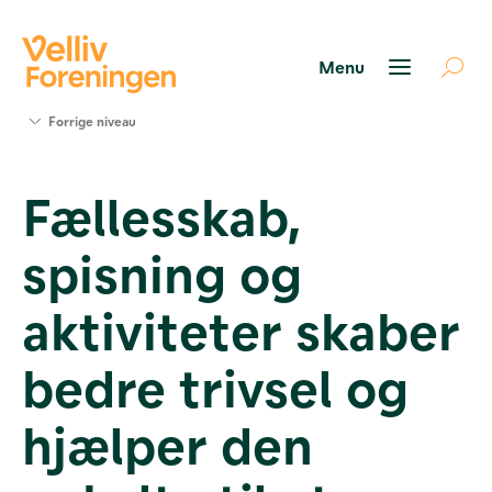
Søg
Forrige niveau
støtte
Projekter
Fællesskab,
Værktøjer
og viden
spisning og
Om Velliv
Foreningen
Kontakt
aktiviteter skaber
os
bedre trivsel og
hjælper den