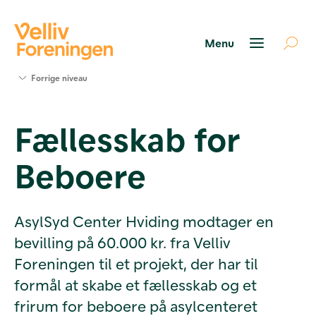
Søg
Forrige niveau
støtte
Projekter
Fællesskab for
Værktøjer
og viden
Beboere
Om Velliv
Foreningen
Kontakt
os
AsylSyd Center Hviding modtager en
bevilling på 60.000 kr. fra Velliv
Foreningen til et projekt, der har til
formål at skabe et fællesskab og et
frirum for beboere på asylcenteret