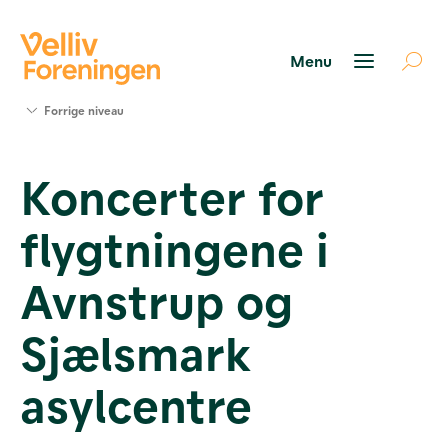
Søg
Forrige niveau
støtte
Projekter
Koncerter for
Værktøjer
og viden
flygtningene i
Om Velliv
Foreningen
Kontakt
Avnstrup og
os
Sjælsmark
asylcentre