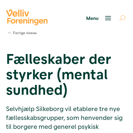
Søg
Forrige niveau
støtte
Projekter
Fælleskaber der
Værktøjer
og viden
styrker (mental
Om Velliv
Foreningen
Kontakt
sundhed)
os
Selvhjælp Silkeborg vil etablere tre nye
fællesskabsgrupper, som henvender sig
til borgere med generel psykisk