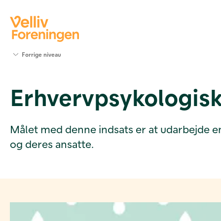
Søg
Forrige niveau
støtte
Projekter
Erhvervpsykologis
Værktøjer
og viden
Om Velliv
Foreningen
Målet med denne indsats er at udarbejde 
Kontakt
og deres ansatte.
os