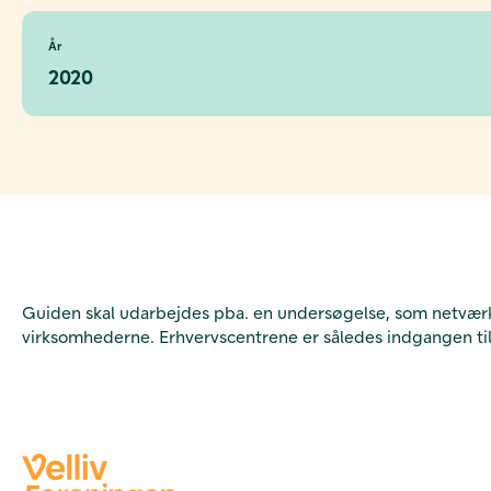
År
2020
Guiden skal udarbejdes pba. en undersøgelse, som netværk
virksomhederne. Erhvervscentrene er således indgangen ti