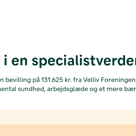
i en specialistverde
villing på 131.625 kr. fra Velliv Foreningen t
mental sundhed, arbejdsglæde og et mere bære