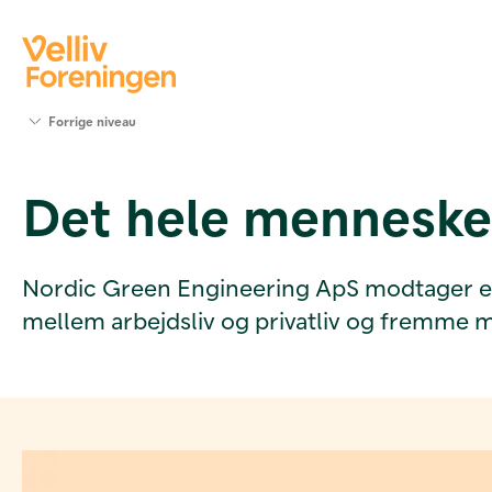
Søg
Forrige niveau
støtte
Projekter
Det hele menneske 
Værktøjer
og viden
Om Velliv
Foreningen
Nordic Green Engineering ApS modtager en be
Kontakt
mellem arbejdsliv og privatliv og fremme 
os