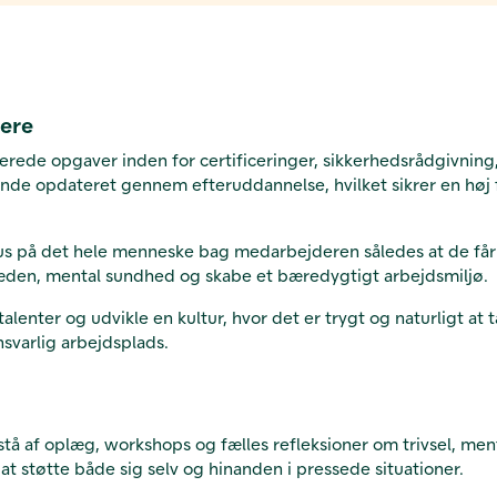
dere
serede opgaver inden for certificeringer, sikkerhedsrådgivnin
de opdateret gennem efteruddannelse, hvilket sikrer en høj f
s på det hele menneske bag medarbejderen således at de får ba
læden, mental sundhed og skabe et bæredygtigt arbejdsmiljø.
alenter og udvikle en kultur, hvor det er trygt og naturligt 
nsvarlig arbejdsplads.
stå af oplæg, workshops og fælles refleksioner om trivsel, me
 at støtte både sig selv og hinanden i pressede situationer.