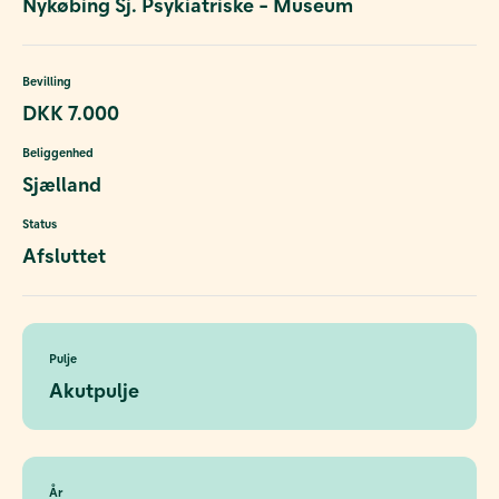
Nykøbing Sj. Psykiatriske - Museum
Bevilling
DKK 7.000
Beliggenhed
Sjælland
Status
Afsluttet
Pulje
Akutpulje
År