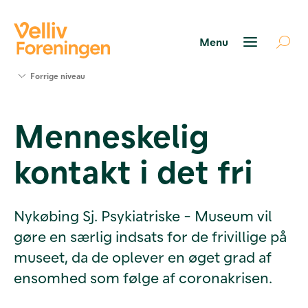
Søg
Forrige niveau
støtte
Projekter
Menneskelig
Værktøjer
og viden
kontakt i det fri
Om Velliv
Foreningen
Kontakt
os
Nykøbing Sj. Psykiatriske - Museum vil
gøre en særlig indsats for de frivillige på
museet, da de oplever en øget grad af
ensomhed som følge af coronakrisen.