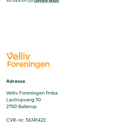
Vis lokation på
Google Maps
Adresse
Velliv Foreningen fmba
Lautrupvang 10
2750 Ballerup
CVR-nr: 36741422