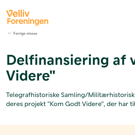
Søg
Forrige niveau
støtte
Projekter
Delfinansiering af
Værktøjer
og viden
Videre"
Om Velliv
Foreningen
Kontakt
os
Telegrafhistoriske Samling/Militærhistorisk
deres projekt "Kom Godt Videre", der har ti