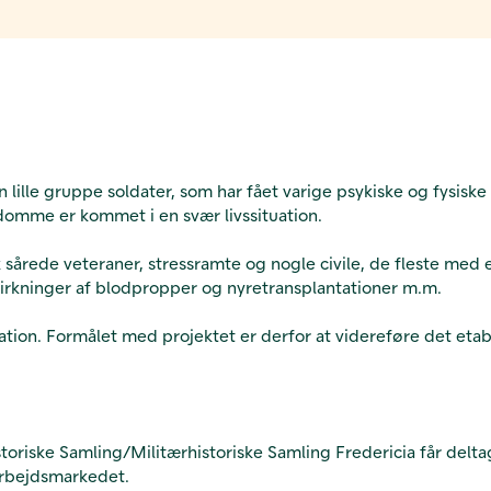
n lille gruppe soldater, som har fået varige psykiske og fysi
gdomme er kommet i en svær livssituation.
sk sårede veteraner, stressramte og nogle civile, de fleste me
irkninger af blodpropper og nyretransplantationer m.m.
solation. Formålet med projektet er derfor at videreføre det e
storiske Samling/Militærhistoriske Samling Fredericia får del
arbejdsmarkedet.