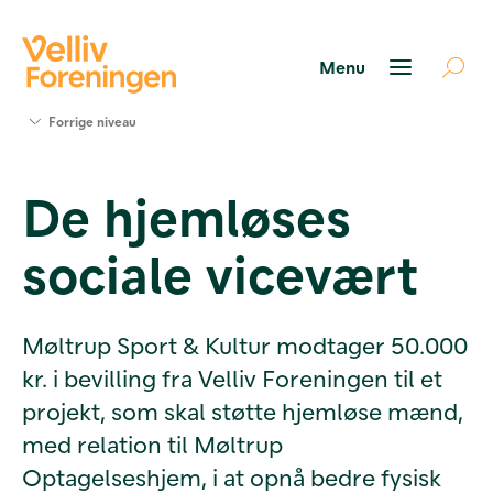
Søg
Forrige niveau
støtte
Projekter
De hjemløses
Værktøjer
og viden
sociale vicevært
Om Velliv
Foreningen
Kontakt
os
Møltrup Sport & Kultur modtager 50.000
kr. i bevilling fra Velliv Foreningen til et
projekt, som skal støtte hjemløse mænd,
med relation til Møltrup
Optagelseshjem, i at opnå bedre fysisk