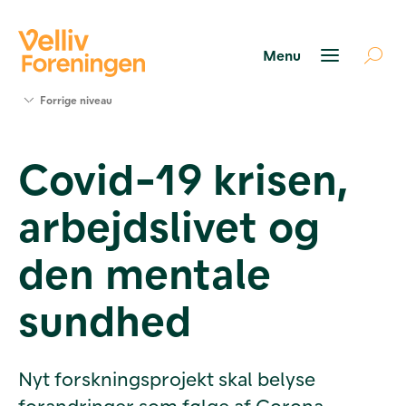
Søg
Forrige niveau
støtte
Projekter
Covid-19 krisen,
Værktøjer
og viden
arbejdslivet og
Om Velliv
Foreningen
Kontakt
den mentale
os
sundhed
Nyt forskningsprojekt skal belyse
forandringer som følge af Corona-