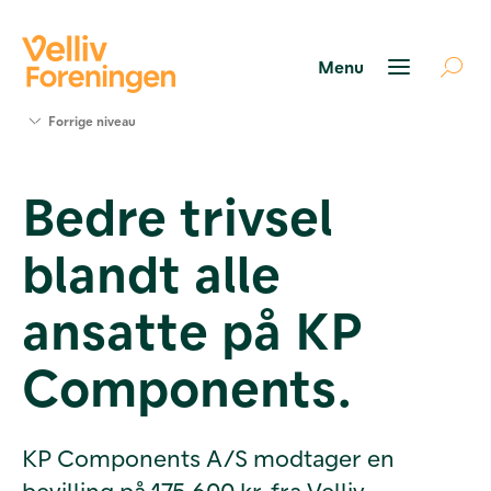
Søg
Forrige niveau
støtte
Projekter
Bedre trivsel
Værktøjer
og viden
blandt alle
Om Velliv
Foreningen
Kontakt
ansatte på KP
os
Components.
KP Components A/S modtager en
bevilling på 175.600 kr. fra Velliv