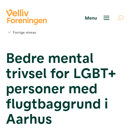
Søg
Forrige niveau
støtte
Projekter
Bedre mental
Værktøjer
og viden
trivsel for LGBT+
Om Velliv
Foreningen
Kontakt
personer med
os
flugtbaggrund i
Aarhus