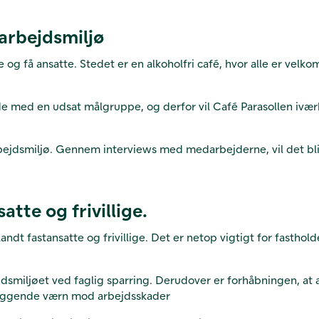
 arbejdsmiljø
ge og få ansatte. Stedet er en alkoholfri café, hvor alle er vel
de med en udsat målgruppe, og derfor vil Café Parasollen iværk
bejdsmiljø. Gennem interviews med medarbejderne, vil det blive
tte og frivillige.
ndt fastansatte og frivillige. Det er netop vigtigt for fastho
dsmiljøet ved faglig sparring. Derudover er forhåbningen, at a
byggende værn mod arbejdsskader