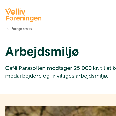
Søg
Forrige niveau
støtte
Projekter
Arbejdsmiljø
Værktøjer
og viden
Om Velliv
Foreningen
Café Parasollen modtager 25.000 kr. til at 
Kontakt
medarbejdere og frivilliges arbejdsmiljø.
os