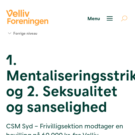
Søg
Forrige niveau
støtte
Projekter
1.
Værktøjer
og viden
Mentaliseringsstri
Om Velliv
Foreningen
Kontakt
og 2. Seksualitet
os
og sanselighed
CSM Syd – Frivilligsektion modtager en
bevilling på 60.000 kr. fra Velliv