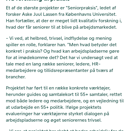
Et af de største projekter er ”Seniorpraksis”, ledet af
forsker Aske Juul Lassen fra Københavns Universitet.
Han fortæller, at der er meget lidt kvalitativ forskning i,
hvad der får seniorer til at blive på arbejdsmarkedet.
- Vi ved, at helbred, trivsel, indflydelse og mening
spiller en rolle, forklarer han. ”Men hvad betyder det
konkret i praksis? Og hvad kan arbejdspladserne gøre
for at imødekomme det? Det har vi undersøgt ved at
tale med en lang række seniorer, ledere, HR-
medarbejdere og tillidsrepræsentanter på tværs af
brancher.
Projektet har ført til en række konkrete værktøjer,
herunder guides og samtalekort til 55+ samtaler, rettet
mod både ledere og medarbejdere, og en vejledning til
at udarbejde en 55+ politik. Ifølge projektets
evalueringer har værktøjerne styrket dialogen på
arbejdspladserne og øget seniorernes trivsel.
- Vi ser, at projektet har skabt et bedre arbejdsliv for de