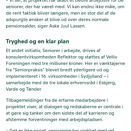
seniorer, der har været med. Vi kan endnu ikke måle, om
de rent faktisk bliver længere, men en stor del af de
adspurgte ønsker at blive ud over deres normale
pensionsalder, siger Aske Juul Lassen.
Tryghed og en klar plan
Et andet initiativ, Seniorer i arbejde, drives af
konsulentvirksomheden Reflektor og støttes af Velliv
Foreningen med tre millioner kroner. Her er værktøjerne
fra ”Seniorpraksis” blevet bredt yderligere ud og
implementeret i 16 virksomheder i Sydjylland – i
samarbejde med de tre lokale erhvervsråd i Esbjerg,
Varde og Tønder.
Tilbagemeldinger fra de erfarne medarbejdere i
projektet viser, at dialogen og redskaberne er centrale i
at gøre sig tanker om den sidste del af karrieren og
afstemme forventninger med arbejdspladsen.
- Det er ikke noget, seniorerne har snakket med ret