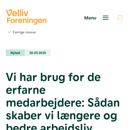
Søg
Forrige niveau
støtte
Projekter
Nyhed
20.03.2025
Værktøjer
og viden
Om Velliv
Vi har brug for de
Foreningen
Kontakt
erfarne
os
medarbejdere: Sådan
skaber vi længere og
bedre arbejdsliv