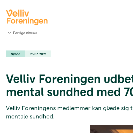
Søg
Forrige niveau
støtte
Projekter
Nyhed
25.03.2021
Værktøjer
og viden
Om Velliv
Velliv Foreningen udbe
Foreningen
Kontakt
mental sundhed med 70
os
Velliv Foreningens medlemmer kan glæde sig ti
mentale sundhed.