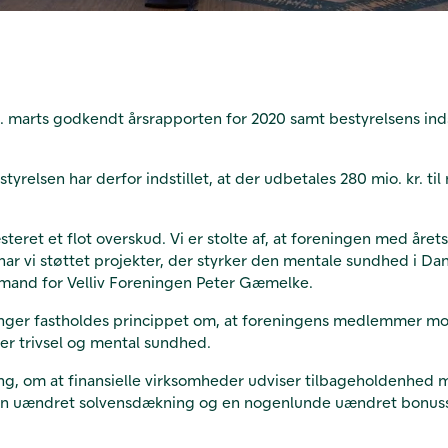
. marts godkendt årsrapporten for 2020 samt bestyrelsens ind
elsen har derfor indstillet, at der udbetales 280 mio. kr. til 
steret et flot overskud. Vi er stolte af, at foreningen med året
ar vi støttet projekter, der styrker den mentale sundhed i D
 formand for Velliv Foreningen Peter Gæmelke.
inger fastholdes princippet om, at foreningens medlemmer 
er trivsel og mental sundhed.
lling, om at finansielle virksomheder udviser tilbageholdenh
en uændret solvensdækning og en nogenlunde uændret bonussats.