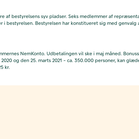
re af bestyrelsens syv pladser. Seks medlemmer af repræsentan
er i bestyrelsen. Bestyrelsen har konstitueret sig med genva
mernes NemKonto. Udbetalingen vil ske i maj måned. Bonussat
2020 og den 25. marts 2021 - ca. 350.000 personer, kan glæde
5 kr.