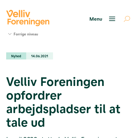
Søg
Forrige niveau
støtte
Projekter
Nyhed
14.06.2021
Værktøjer
og viden
Om Velliv
Velliv Foreningen
Foreningen
Kontakt
opfordrer
os
arbejdspladser til at
tale ud