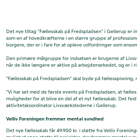
Det nye tiltag ”Fællesskab på Fredspladsen” i Gellerup er
som en af hovedkræfterne i en større gruppe af professione
borgere, der er i fare for at opleve udfordringer som ens
Den primære målgruppe for indsatsen er brugerne af Livsvær
når de ikke længere er aktive på arbejdsmarkedet, og er i ris
”Fællesskab på Fredspladsen” skal byde på fællesspisning, 
”Vi har set med de første events på Fredspladsen, at fælle
muligheder for at blive en del af et nyt fællesskab. Det fes
aktivitetskoordinator Livsværkstederne i Gellerup.
Velliv Foreningen fremmer mental sundhed
Det nye fællesskab får 49.900 kr. i støtte fra Velliv Forenin
muligt at søge støtte til projekter, der fremmer mental sund