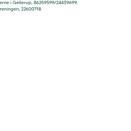
derne i Gellerup, 86259599/24439699.
oreningen, 22600718.