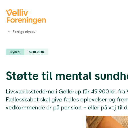
Søg
Forrige niveau
støtte
Projekter
Nyhed
16.10.2018
Værktøjer
og viden
Om Velliv
Støtte til mental sundh
Foreningen
Kontakt
os
Livsværksstederne i Gellerup får 49.900 kr. fra 
Fællesskabet skal give fælles oplevelser og fr
vedkommende er på pension – eller på vej til d