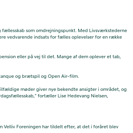
k og fællesskab som omdrejningspunkt. Med Livsværkstederne
ere vedvarende indsats for fælles oplevelser for en række
nsion eller på vej til det. Mange af dem oplever et tab,
etanque og brætspil og Open Air-film.
 Tilfældige møder giver nye bekendte ansigter i området, og
verdagsfællesskab,” fortæller Lise Hedevang Nielsen,
Velliv Foreningen har tildelt efter, at det i foråret blev