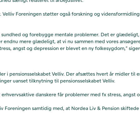
ter. Velliv Foreningen støtter også forskning og vidensformidli
l sundhed og forebygge mentale problemer. Det er glædeligt, 
 er endnu mere glædeligt, at vi nu sammen med vores ansøgere,
ress, angst og depression er blevet en ny folkesygdom,” sige
 i pensionsselskabet Velliv. Der afsættes hvert år midler til
nger uanset tilknytning til pensionsselskabet Velliv.
 erhvervsaktive danskere får problemer med fx stress, angst 
iv Foreningen samtidig med, at Nordea Liv & Pension skiftede na