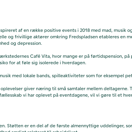
 inspireret af en række positive events i 2018 med mad, musi
lle og frivillige aktører omkring Fredspladsen etableres en m
omhed og depression.
kstedernes Café Vita, hvor mange er på førtidspension, på pe
iko for at føle sig isolerede i hverdagen.
musik med lokale bands, spilleaktiviteter som for eksempel p
s oplevelser giver næring til små samtaler mellem deltagerne.
tfællesskab vi har oplevet på eventdagene, vil vi gøre til et h
gen. Støtten er en del af de første almennyttige uddelinger, som 
hed særligt relateret til arbejdslivet.