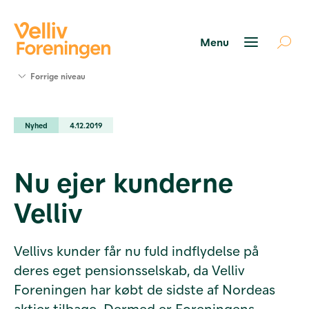
Søg
Forrige niveau
støtte
Projekter
Nyhed
4.12.2019
Værktøjer
og viden
Om Velliv
Nu ejer kunderne
Foreningen
Kontakt
Velliv
os
Vellivs kunder får nu fuld indflydelse på
deres eget pensionsselskab, da Velliv
Foreningen har købt de sidste af Nordeas
aktier tilbage. Dermed er Foreningens