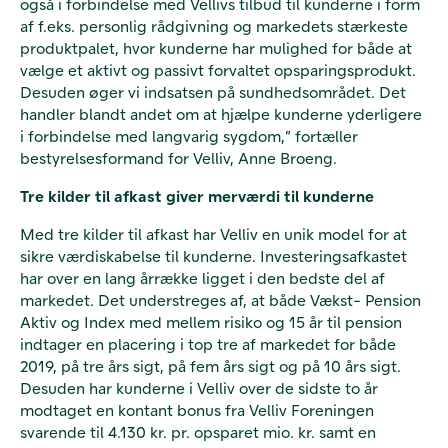
også i forbindelse med Vellivs tilbud til kunderne i form
af f.eks. personlig rådgivning og markedets stærkeste
produktpalet, hvor kunderne har mulighed for både at
vælge et aktivt og passivt forvaltet opsparingsprodukt.
Desuden øger vi indsatsen på sundhedsområdet. Det
handler blandt andet om at hjælpe kunderne yderligere
i forbindelse med langvarig sygdom,” fortæller
bestyrelsesformand for Velliv, Anne Broeng.
Tre kilder til afkast giver merværdi til kunderne
Med tre kilder til afkast har Velliv en unik model for at
sikre værdiskabelse til kunderne. Investeringsafkastet
har over en lang årrække ligget i den bedste del af
markedet. Det understreges af, at både Vækst- Pension
Aktiv og Index med mellem risiko og 15 år til pension
indtager en placering i top tre af markedet for både
2019, på tre års sigt, på fem års sigt og på 10 års sigt.
Desuden har kunderne i Velliv over de sidste to år
modtaget en kontant bonus fra Velliv Foreningen
svarende til 4.130 kr. pr. opsparet mio. kr. samt en