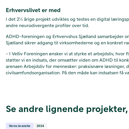
Erhvervslivet er med
I det 2½ årige projekt udvikles og testes en digital læring
andre neurodivergente profiler over tid.
ADHD-foreningen og Erhvervshus Sjælland samarbejder om
Sjælland sikrer adgang til virksomhederne og en konkret
- I Velliv Foreningen ønsker vi at styrke et arbejdsliv, hvor
støtter vi en indsats, der omsætter viden om ADHD til konkr
arenaen Arbejdsliv for mennesker: praksisnære løsninger, de
civilsamfundsorganisation. På den måde kan indsatsen få væ
Se andre lignende projekter,
Vores branche
2024