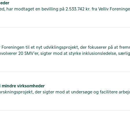
heder
d, har modtaget en bevilling på 2.533.742 kr. fra Velliv Foreninge
v Foreningen til et nyt udviklingsprojekt, der fokuserer på at fre
involverer 20 SMV'er, sigter mod at styrke inklusionsledelse, sæ
e i mindre virksomheder
forskningsprojekt, der sigter mod at undersøge og facilitere arb