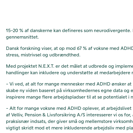
15-20 % af danskerne kan defineres som neurodivergente. De 
gennemsnittet.
Dansk forskning viser, at op mod 67 % af voksne med ADHD s
stress, mistrivsel og udbrændthed.
Med projektet N.E.X.T. er det målet at udbrede og implemen
handlinger kan inkludere og understøtte at medarbejdere 
- Vi ved, at alt for mange mennesker med ADHD ønsker at 
skabe ny viden baseret på virksomhedernes egne data og er
inspirere mange flere arbejdspladser til at se potentialet
- Alt for mange voksne med ADHD oplever, at arbejdslivet b
af Velliv, Pension & Livsforsikring A/S interesserer vi os fo
praksisnær indsats, der giver små og mellemstore virksomhe
vigtigt skridt mod et mere inkluderende arbejdsliv med plad