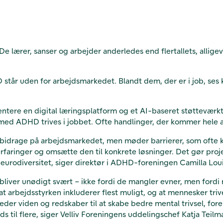
lærer, sanser og arbejder anderledes end flertallets, alligevel
tår uden for arbejdsmarkedet. Blandt dem, der er i job, ses ko
tere en digital læringsplatform og et AI-baseret støtteværktø
med ADHD trives i jobbet. Ofte handlinger, der kommer hele 
bidrage på arbejdsmarkedet, men møder barrierer, som ofte ku
faringer og omsætte den til konkrete løsninger. Det gør proj
 i neurodiversitet, siger direktør i ADHD-foreningen Camilla L
liver unødigt svært – ikke fordi de mangler evner, men fordi 
r, at arbejdsstyrken inkluderer flest muligt, og at mennesker tri
der viden og redskaber til at skabe bedre mental trivsel, for
s til flere, siger Velliv Foreningens uddelingschef Katja Teil