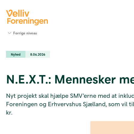
Søg
Forrige niveau
støtte
Projekter
Nyhed
8.06.2026
Værktøjer
og viden
Om Velliv
N.E.X.T.: Mennesker me
Foreningen
Kontakt
os
Nyt projekt skal hjælpe SMV’erne med at inkl
Foreningen og Erhvervshus Sjælland, som vil til
kr.