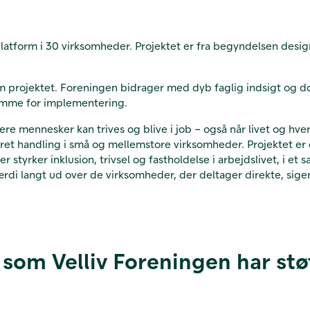
splatform i 30 virksomheder. Projektet er fra begyndelsen desi
 projektet. Foreningen bidrager med dyb faglig indsigt og 
 ramme for implementering.
 flere mennesker kan trives og blive i job – også når livet og h
et handling i små og mellemstore virksomheder. Projektet er e
r styrker inklusion, trivsel og fastholdelse i arbejdslivet, i
rdi langt ud over de virksomheder, der deltager direkte, sige
 som Velliv Foreningen har stø