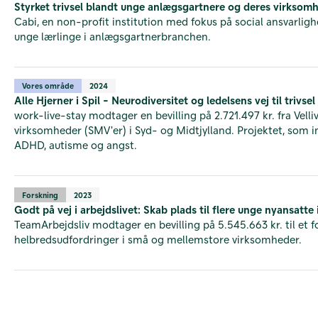
Styrket trivsel blandt unge anlægsgartnere og deres virksom
Cabi, en non-profit institution med fokus på social ansvarlighe
unge lærlinge i anlægsgartnerbranchen.
Vores område
2024
Alle Hjerner i Spil - Neurodiversitet og ledelsens vej til trivsel
work-live-stay modtager en bevilling på 2.721.497 kr. fra Velli
virksomheder (SMV'er) i Syd- og Midtjylland. Projektet, som 
ADHD, autisme og angst.
Forskning
2023
Godt på vej i arbejdslivet: Skab plads til flere unge nyansatt
TeamArbejdsliv modtager en bevilling på 5.545.663 kr. til et 
helbredsudfordringer i små og mellemstore virksomheder.