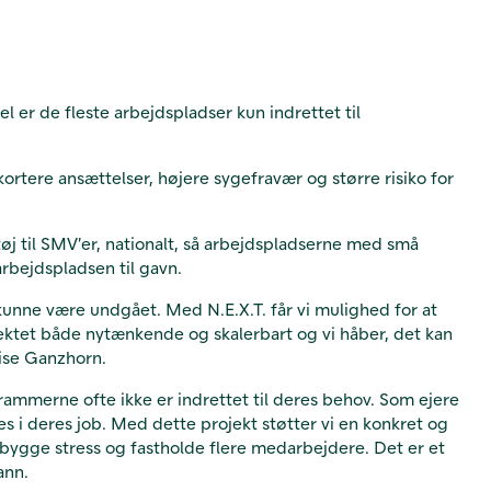
 er de fleste arbejdspladser kun indrettet til
rtere ansættelser, højere sygefravær og større risiko for
j til SMV’er, nationalt, så arbejdspladserne med små
arbejdspladsen til gavn.
nne være undgået. Med N.E.X.T. får vi mulighed for at
ektet både nytænkende og skalerbart og vi håber, det kan
ouise Ganzhorn.
rammerne ofte ikke er indrettet til deres behov. Som ejere
ves i deres job. Med dette projekt støtter vi en konkret og
ebygge stress og fastholde flere medarbejdere. Det er et
mann.