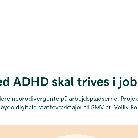
d ADHD skal trives i job
udere neurodivergente på arbejdspladserne. Proj
byde digitale støtteværktøjer til SMV’er. Velliv 