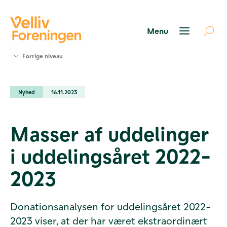
Søg
Forrige niveau
støtte
Projekter
Nyhed
16.11.2023
Værktøjer
og viden
Om Velliv
Masser af uddelinger
Foreningen
Kontakt
i uddelingsåret 2022-
os
2023
Donationsanalysen for uddelingsåret 2022-
2023 viser, at der har været ekstraordinært