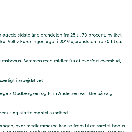
n øgede sidste år ejerandelen fra 25 til 70 procent, hvilket
re. Velliv Foreningen øger i 2019 ejerandelen fra 70 til ca.
dlemsbonus. Sammen med midler fra et overført overskud,
ærligt i arbejdslivet.
egels Gudbergsen og Finn Andersen var ikke på valg,
sbonus og støtte mental sundhed.
Foreningen, hvor medlemmerne kan se frem til en samlet bonus
 gøre en forskel, der ikke alene er for medlemmerne, men for