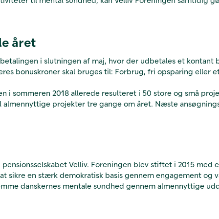
le året
betalingen i slutningen af maj, hvor der udbetales et kontan
bonuskroner skal bruges til: Forbrug, fri opsparing eller et
n i sommeren 2018 allerede resulteret i 50 store og små projekt
il almennyttige projekter tre gange om året. Næste ansøgningsf
ensionsselskabet Velliv. Foreningen blev stiftet i 2015 med en
ker at sikre en stærk demokratisk basis gennem engagement 
emme danskernes mentale sundhed gennem almennyttige uddelin