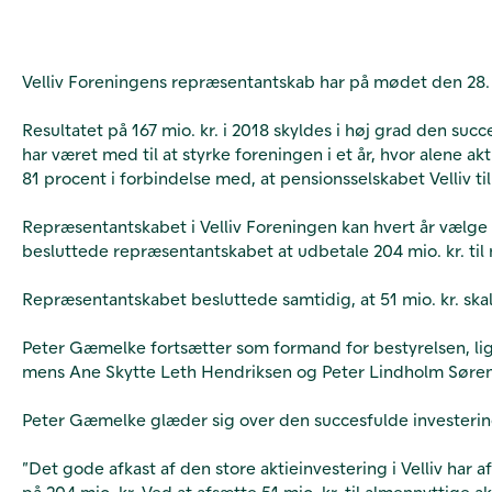
Velliv Foreningens repræsentantskab har på mødet den 28.
Resultatet på 167 mio. kr. i 2018 skyldes i høj grad den succ
har været med til at styrke foreningen i et år, hvor alene ak
81 procent i forbindelse med, at pensionsselskabet Velliv t
Repræsentantskabet i Velliv Foreningen kan hvert år vælg
besluttede repræsentantskabet at udbetale 204 mio. kr. til 
Repræsentantskabet besluttede samtidig, at 51 mio. kr. skal
Peter Gæmelke fortsætter som formand for bestyrelsen, li
mens Ane Skytte Leth Hendriksen og Peter Lindholm Sørens
Peter Gæmelke glæder sig over den succesfulde investering
”Det gode afkast af den store aktieinvestering i Velliv har
på 204 mio. kr. Ved at afsætte 51 mio. kr. til almennyttige 