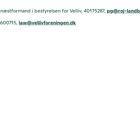
næstformand i bestyrelsen for Velliv, 40175287,
pg@roj-landb
22600715,
law@vellivforeningen.dk