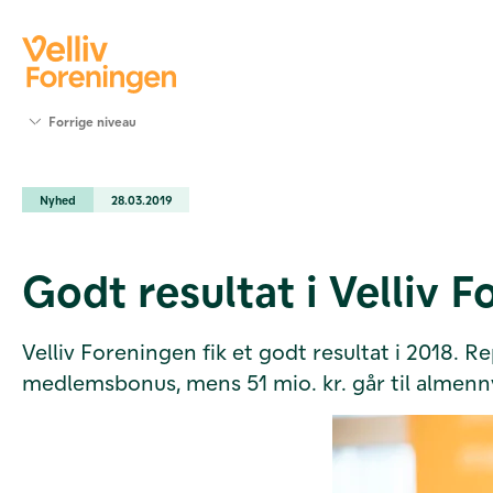
Søg
Forrige niveau
støtte
Projekter
Nyhed
28.03.2019
Værktøjer
og viden
Om Velliv
Godt resultat i Velliv 
Foreningen
Kontakt
os
Velliv Foreningen fik et godt resultat i 2018. 
medlemsbonus, mens 51 mio. kr. går til almenn