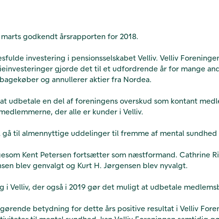
 marts godkendt årsrapporten for 2018.
esfulde investering i pensionsselskabet Velliv. Velliv Foreninge
tieinvesteringer gjorde det til et udfordrende år for mange and
ilbagekøber og annullerer aktier fra Nordea.
e at udbetale en del af foreningens overskud som kontant me
medlemmerne, der alle er kunder i Velliv.
 gå til almennyttige uddelinger til fremme af mental sundhed s
gesom Kent Petersen fortsætter som næstformand. Cathrine Ri
en blev genvalgt og Kurt H. Jørgensen blev nyvalgt.
 i Velliv, der også i 2019 gør det muligt at udbetale medlem
 afgørende betydning for dette års positive resultat i Velliv 
aktiviteter til mental sundhed, kan Velliv Foreningen samtidig