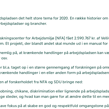
spladsen det helt store tema for 2020. En række historier om
arbejdspladser og brancher.
kningscenter for Arbejdsmiljø (NFA) fået 2.590.767 kr. af Vell
 Et projekt, der blandt andet skal munde ud i en manual for 
 nemlig på, at krænkende handlinger på arbejdspladsen kan væ
 osv.
l.a. taget op i en større gennemgang af forskningen på områd
or krænkende handlinger i en eller anden form på arbejdspladsen
sten af forskerholdet fra NFA og SDU bringe ned:
mobning, chikane, diskrimination eller lignende på arbejdsplads
ange steder, og hvad kan man gøre for at ændre dette til en m
 have fokus på at skabe en god og respektfuld omgangstone på