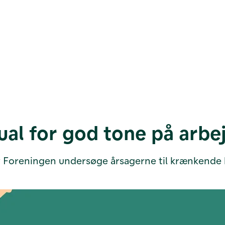
ual for god tone på arbe
liv Foreningen undersøge årsagerne til krænkende