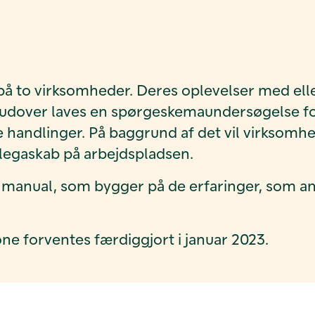
på to virksomheder. Deres oplevelser med ell
rudover laves en spørgeskema­undersøgelse for
andlinger. På baggrund af det vil virksomhed
legaskab på arbejdspladsen.
 manual, som bygger på de erfaringer, som an
ne forventes færdiggjort i januar 2023.