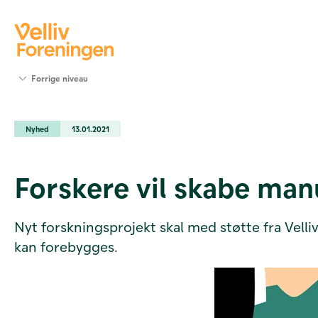
Søg
Forrige niveau
støtte
Projekter
Nyhed
13.01.2021
Værktøjer
og viden
Om Velliv
Forskere vil skabe man
Foreningen
Kontakt
os
Nyt forskningsprojekt skal med støtte fra Vel
kan forebygges.