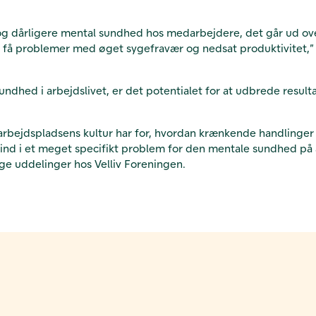
 dårligere mental sundhed hos medarbejdere, det går ud over.
få problemer med øget sygefravær og nedsat produktivitet,” s
ndhed i arbejdslivet, er det potentialet for at udbrede resulta
 arbejdspladsens kultur har for, hvordan krænkende handlinge
 ind i et meget specifikt problem for den mentale sundhed p
ge uddelinger hos Velliv Foreningen.