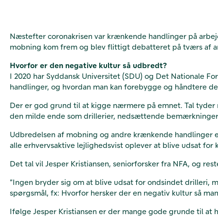
Næstefter coronakrisen var krænkende handlinger på arbejd
mobning kom frem og blev flittigt debatteret på tværs af 
Hvorfor er den negative kultur så udbredt?
I 2020 har Syddansk Universitet (SDU) og Det Nationale Fors
handlinger, og hvordan man kan forebygge og håndtere dem.
Der er god grund til at kigge nærmere på emnet. Tal tyder
den milde ende som drillerier, nedsættende bemærkninger
Udbredelsen af mobning og andre krænkende handlinger er b
alle erhvervsaktive lejlighedsvist oplever at blive udsat f
Det tal vil Jesper Kristiansen, seniorforsker fra NFA, og re
”Ingen bryder sig om at blive udsat for ondsindet drilleri, 
spørgsmål, fx: Hvorfor hersker der en negativ kultur så m
Ifølge Jesper Kristiansen er der mange gode grunde til at