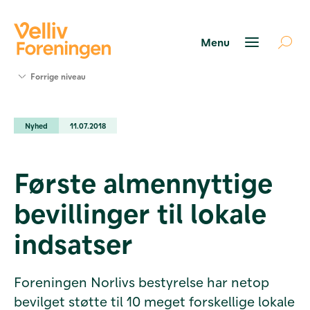
Søg
Forrige niveau
støtte
Projekter
Nyhed
11.07.2018
Værktøjer
og viden
Om Velliv
Første almennyttige
Foreningen
Kontakt
bevillinger til lokale
os
indsatser
Foreningen Norlivs bestyrelse har netop
bevilget støtte til 10 meget forskellige lokale