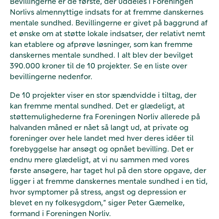
Bevillingerne er de første, der uddeles i Foreningen
Norlivs almennyttige indsats for at fremme danskernes
mentale sundhed. Bevillingerne er givet på baggrund af
et ønske om at støtte lokale indsatser, der relativt nemt
kan etablere og afprøve løsninger, som kan fremme
danskernes mentale sundhed. I alt blev der bevilget
390.000 kroner til de 10 projekter. Se en liste over
bevillingerne nedenfor.
De 10 projekter viser en stor spændvidde i tiltag, der
kan fremme mental sundhed. Det er glædeligt, at
støttemulighederne fra Foreningen Norliv allerede på
halvanden måned er nået så langt ud, at private og
foreninger over hele landet med hver deres idéer til
forebyggelse har ansøgt og opnået bevilling. Det er
endnu mere glædeligt, at vi nu sammen med vores
første ansøgere, har taget hul på den store opgave, der
ligger i at fremme danskernes mentale sundhed i en tid,
hvor symptomer på stress, angst og depression er
blevet en ny folkesygdom,” siger Peter Gæmelke,
formand i Foreningen Norliv.