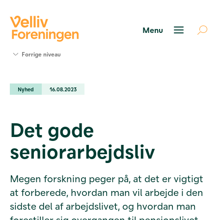
Søg
Forrige niveau
støtte
Projekter
Nyhed
16.08.2023
Værktøjer
og viden
Om Velliv
Det gode
Foreningen
Kontakt
seniorarbejdsliv
os
Megen forskning peger på, at det er vigtigt
at forberede, hvordan man vil arbejde i den
sidste del af arbejdslivet, og hvordan man
forestiller sig overgangen til pensionslivet.