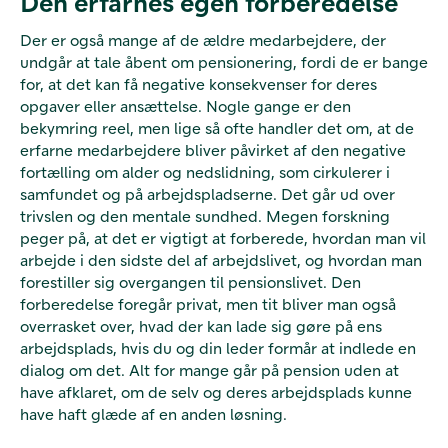
Den erfarnes egen forberedelse
Der er også mange af de ældre medarbejdere, der
undgår at tale åbent om pensionering, fordi de er bange
for, at det kan få negative konsekvenser for deres
opgaver eller ansættelse. Nogle gange er den
bekymring reel, men lige så ofte handler det om, at de
erfarne medarbejdere bliver påvirket af den negative
fortælling om alder og nedslidning, som cirkulerer i
samfundet og på arbejdspladserne. Det går ud over
trivslen og den mentale sundhed.
Megen forskning
peger på, at det er vigtigt at forberede, hvordan man vil
arbejde i den sidste del af arbejdslivet, og hvordan man
forestiller sig overgangen til pensionslivet. Den
forberedelse foregår privat, men tit bliver man også
overrasket over, hvad der kan lade sig gøre på ens
arbejdsplads, hvis du og din leder formår at indlede en
dialog om det. Alt for mange går på pension uden at
have afklaret, om de selv og deres arbejdsplads kunne
have haft glæde af en anden løsning.