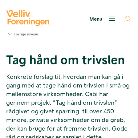
Søg
Forrige niveau
støtte
Projekter
Tag hånd om trivslen
Værktøjer
og viden
Om Velliv
Konkrete forslag til, hvordan man kan gå i
Foreningen
gang med at tage hånd om trivslen i små og
Kontakt
os
mellemstore virksomheder. Cabi har
gennem projekt ”Tag hånd om trivslen”
rådgivet og givet sparring til over 450
mindre, private virksomheder om de greb,
der kan bruge for at fremme trivslen. Gode
råd og redskaber er samlet i dette